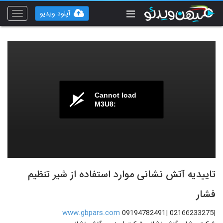
آپلود ویدیو
Toggle
vigation
Cannot load
M3U8:
تاییدیه آتش نشانی موارد استفاده از شیر تنظیم
فشار
www.gbpars.com
|02166233275 |09194782491