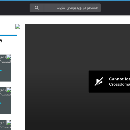
Cannot lo
Crossdomai