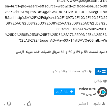
(https://www.google.com/url?
sa=t&rct=j&q=&esrc=s&source=web&cd=21&cad=rja&uact=8&
ved=2ahUKEwj_m5_xm4jgAhWO_aQKHZKODEUQFjAUegQILhA
B&url=http%3A%2F%2Fdigikav.ir%2F1397%2F10%2F19%2F%25
D8%25AC%25D8%25B3%25D8%25AA%25D8%25AC%25D9%25
88-%25D8%25AF%25D8%25B1-
%25D9%2585%25D8%25B7%25D8%25A7%25D9%2584%25D8%
25A8-2%2F&usg=AOvVaw03jx14ytBVVOeQ9mtkryWr)"
دانلود قسمت 58 و 59 و 60 و 61 سریال فضیلت خانم دوبله فارسی
فیلم
دانلود قسمت 58 و 59 و 60 و
۱,۰۹۵
video1020
دنبال کردن
۰۵ بهمن ۱۳۹۷
دانلود
بیشتر
۰
۰