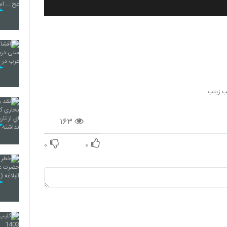
ب زینب
۱۶۳
۰
۰