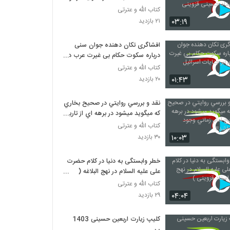
... استاد حسینی قزوینی
کتاب الله و عترتی
۰۳:۱۹
۲۱ بازدید
افشاگری تکان دهنده جوان سنی
درباره سکوت حکام بی غیرت عرب در
برابر جنایات اسرائیل
کتاب الله و عترتی
۰۱:۴۳
۲۰ بازدید
نقد و بررسي روايتي در صحيح بخاري
که ميگويد ميشود در برهه اي از تاريخ
امام زماني وجود نداشته باشد!!
کتاب الله و عترتی
۱۰:۰۳
۳۰ بازدید
خطر وابستگی به دنیا در کلام حضرت
علی علیه السلام در نهج البلاغه (
استاد قزوینی )
کتاب الله و عترتی
۰۴:۰۴
۲۹ بازدید
کلیپ زیارت اربعین حسینی 1403