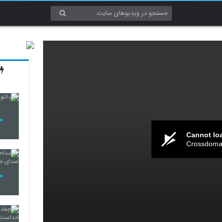
Cannot lo
Crossdomai