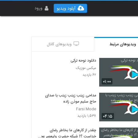
ورود
آپلود ویدیو
ویدیوهای مرتبط
ویدیوهای کانال
دانلود نوحه ترکی
میکس موزیک
۶۲ بازدید
۰۱:۰۰
مداحی زینب زینب زینب با صدای
حاج سلیم موذن زاده
Farsi Mode
۰۴:۱۵
۱,۵۳۸ بازدید
چقدر از کارهای ما بخاطر رضای
خداست ؟! شبکه حضرت ولیعصر عج