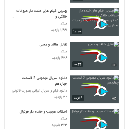
بهترین فیلم های خنده دار حیوانات
خانگی و
کودکان,مستند,حیوانات,شکار,حیات
میلاد
وحش,راز بقا
۱,۴۶۱ بازدید
۱۰:۰۰
تقابل هالند و مسی
میلاد
۴۳۶ بازدید
۰۰:۲۱
HD
دانلود سریال مهمونی 2 قسمت
چهاردهم
دانلود فیلم و سریال ایرانی بصورت قانونی
۳۲ بازدید
۰۰:۵۹
HD
لحظات عجیب و خنده دار فوتبال
میلاد
۳۲۳ بازدید