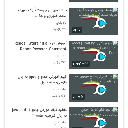
برنامه نویسی چیست؟ یک تعریف
ساده، کاربردی و جذاب
یادیفای
۱۷۹ بازدید
۰۹:۱۶
آموزش کار با React | Starting a
React-Powered Comment
Form
aliraam
۲۲۴ بازدید
۰۱:۲۳:۵۳
فیلم اموزش جامع jquery به زبان
فارسی- جلسه اول
سایت لرن
۵۷۱ بازدید
۰۲:۵۵
دانلود فیلم اموزش جامع javascript
به زبان فارسی- جلسه ۲
سایت لرن