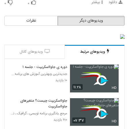
دانلود
بیشتر
58
۰
۰
021059 - آموزش JavaScript سری دوم
ویدیوهای دیگر
نظرات
۳۹۸ بازدید
59
021060 - آموزش JavaScript سری دوم
۳۹۵ بازدید
60
ویدیوهای مرتبط
ویدیوهای کانال
021061 - آموزش JavaScript سری دوم
دوره ی جاوااسکریپت - جلسه ۱
۳۹۹ بازدید
61
جدیدترین وبهترین آموزش های برنامه نویسی به زبان فا
۱۰ بازدید
021062 - آموزش JavaScript سری دوم
۱۱:۲۸
HD
۴۶۸ بازدید
62
جاوااسکریپت چیست؟ متغیرهای
جاوااسکریپت
021063 - آموزش JavaScript سری سوم
مرجع یادگیری برنامه نویسی ، گرافیک ، نرم افزار های
۳۹۶ بازدید
63
۲۰۰ بازدید
۰۷:۳۷
HD