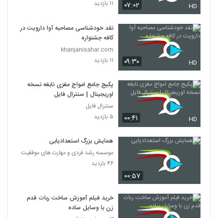
۱۱ بازدید
۰۷:۰۲
HD
نقد خودشناسی مصاحبه آوا دارویت در
کافه جشنواره
khanjanisahar.com
۱۱ بازدید
۰۹:۳۰
HD
پکیج جامع امواج مغزی نابغه نسخه
اوریجینال | سنترال فایل
سنترال فایل
۵ بازدید
۰۰:۴۱
HD
همایش بزرگ استعدادیابی
موسسه رشد فردی و مهارت های موفقیت
۴۶ بازدید
۰۰:۵۷
خرید فیلم آموزش ساخت ربات قدم
زن با وسایل ساده