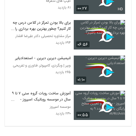
کلیپ های متفرقه
۸۱ بازدید
۰۰:۲۷
HD
برای بالا بودن تمرکز در کلاس درس چه
کار کنیم؟ چطور بهترین بهره برداری را
داشته باشیم؟
مرکز مشاوره تحصیلی دکتر علیرضا افشار
۲۹۴ بازدید
۰۶:۵۶
انيمیشن دیرین دیرین - استعدادیابی
وبیر | وبگردی، کامپیوتر، فناوری و تفریحی
۲۶۵ بازدید
۰۱:۱۰
آموزش ساخت روبات گروه سنی ۷ تا ۹
سال در موسسه روباتیک اسپروز -
مشاوره و تعیین سطح رایگان با پیامک
موسسه اسپروز
عدد ۹ به ۰۹۱۹۹۱۱۶۰۷۸
۲۳۰ بازدید
۰۰:۵۵