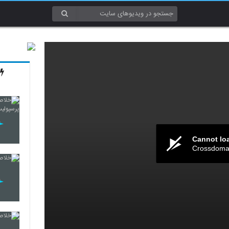
Cannot lo
Crossdomai