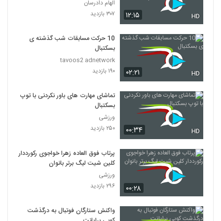
Episode 38 short cut
الهام دادرسان
۳۰۷ بازدید
۱۲:۱۵
HD
10 حرکت مسابقات شب گذشته ی
بسکتبال
tavoos2 adnetwork
۱۹۰ بازدید
۰۲:۲۱
HD
تماشای مهارت های باور نکردنی با توپ
بسکتبال
ورزشی
۲۵۰ بازدید
۰۰:۳۴
HD
پرتاب فوق‌ العاده زهرا خواجوی رکورددار
کلین شیت لیگ برتر بانوان
ورزشی
۲۹۶ بازدید
۰۰:۲۸
واکنش ستارگان فوتبال به درگذشت
کوبی برایانت