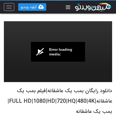
آپلود ویدیو
Toggle
vigation
Error loading
media:
دانلود رایگان بمب یک عاشقانه|فیلم بمب یک
عاشقانه|FULL HD|1080|HD|720|HQ|480|4K|
بمب یک عاشقانه