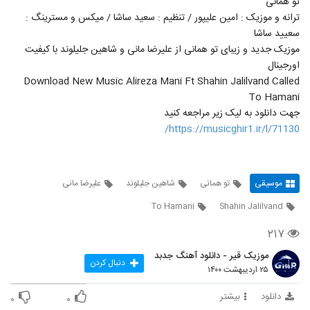
تو همانی
‌ترانه و موزیک : امین علیپور / ‌تنظیم : سعید ساشا / ‌میکس و مسترینگ :
سعیید ساشا
موزیک جدید و زیبای تو همانی از علیرضا مانی و شاهین جلیلوند با کیفیت
اورجینال
Download New Music Alireza Mani Ft Shahin Jalilvand Called
To Hamani
جهت دانلود به لیک زیر مراجعه کنید
https://musicghir1.ir/l/71130/
موسیقی
تو همانی
شاهین جلیلوند
علیرضا مانی
To Hamani
Shahin Jalilvand
۲۱۷
موزیک قیر - دانلود آهنگ جدبد
دنبال کردن
۲۵ اردیبهشت ۱۴۰۰
دانلود
بیشتر
۰
۰