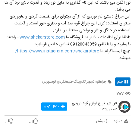
نور افکن می باشند که این نام گذاری به دلیل نور زیاد و قدرت بالای برد آن ها
می باشد.
این چراغ دستی غار نوردی که از آن میتوان برای طبیعت گردی و غارنوردی
میتوان استفاده کرد. این چراغ قوه ضد آب و باطری خور است.و قابلیت
استفاده در جنگل و غار و نواحی مختلف را دارد.
•لطفا برای اطلاعات بیشتر به فروشگاه ما
www.shekarstore.com
مراجعه
بفرمایید و یا با تلفن 09120043059 تماس حاصل فرمایید.
•پیج اینستاگرام ما
https://www.instagram.com/shekarstore/
میباشد.
فیلم
چراغقوه تجهیزاتکمپینگ طبیعتگردی کوهنوردی
۲۰۷
فروش انواع لوازم کوه نوردی
دنبال کردن
۰۳ دی ۱۳۹۹
دانلود
بیشتر
۰
۰