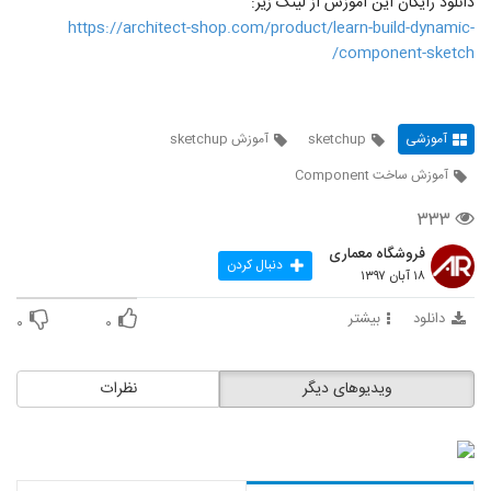
دانلود رایگان این آموزش از لینک زیر:
https://architect-shop.com/product/learn-build-dynamic-
component-sketch/
آموزشی
sketchup
آموزش sketchup
آموزش ساخت Component
۳۳۳
فروشگاه معماری
دنبال کردن
۱۸ آبان ۱۳۹۷
دانلود
بیشتر
۰
۰
ویدیوهای دیگر
نظرات