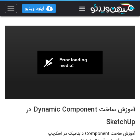
آپلود ویدیو
Toggle
vigation
Error loading
media:
آموزش ساخت Dynamic Component در
SketchUp
آموزش ساخت Component داینامیک در اسکچاپ