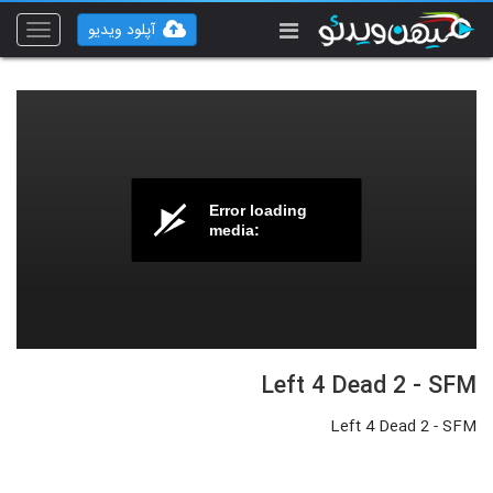
آپلود ویدیو
Toggle
vigation
Error loading
media:
Left 4 Dead 2 - SFM
Left 4 Dead 2 - SFM