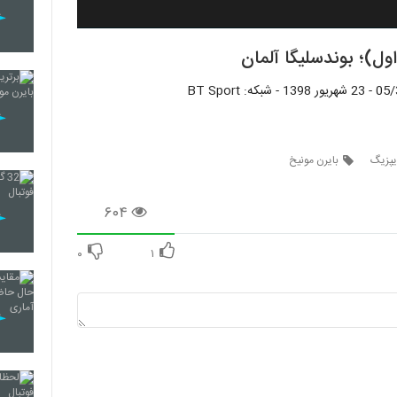
ول)؛ بوندسلیگا آلمان
یپزیگ
بایرن مونیخ
۶۰۴
۰
۱