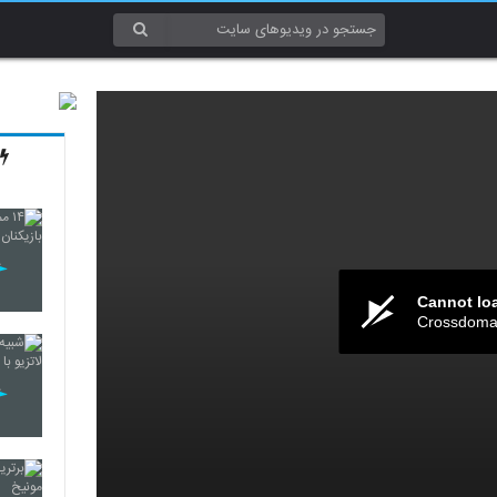
Cannot lo
Crossdomai