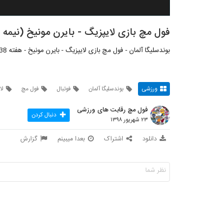
فول مچ بازی لایپزیگ - بایرن مونیخ (نیمه ا
بوندسلیگا آلمان - فول مچ بازی لایپزیگ - بایرن مونیخ - هفته 05/38 - 23 شهریور 1398 - شبکه: BT Sport
ورزشی
بوندسلیگا آلمان
فوتبال
فول مچ
لا
فول مچ رقابت های ورزشی
دنبال کردن
۲۳ شهریور ۱۳۹۸
دانلود
اشتراک
بعدا میبینم
گزارش