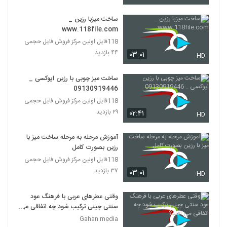
ساخت میزبا رزین _
www.118file.com
118فایل اولین مرکز فروش فایل حجمی
۴۴ بازدید
۰۳:۰۱
HD
ساخت میز چوبی با رزین اپوکسی _
09130919446
118فایل اولین مرکز فروش فایل حجمی
۲۹ بازدید
۰۲:۴۱
HD
آموزش مرحله به مرحله ساخت میز با
رزین بصورت کامل
118فایل اولین مرکز فروش فایل حجمی
۳۷ بازدید
۰۳:۰۱
HD
وقتی عطرهای عربی با فرهنگ عود
سنتی چینی ترکیب شود چه اتفاقی می
افتد؟
Gahan media