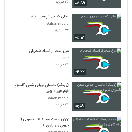
۲۵ بازدید
۰۷:۵۹
سالی که من در چین بودم
Gahan media
۳۶ بازدید
۰۵:۱۲
مرغ سحر از استاد شجریان
life
۲۴ بازدید
۰۴:۲۲
(ویدئو) داستان جهانی شدن گلدوزی
قوم «یی» چین
Gahan media
۲۴ بازدید
۰۱:۵۹
???? پشت صحنه کتاب صوتی (
نیروی بی پایان )