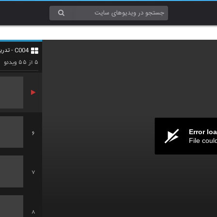
3
C004 - تدریس و یادگیری (Teaching & Learning)
4
۵۵
۵
از
ویدئو
Error lo
6
File coul
7
8