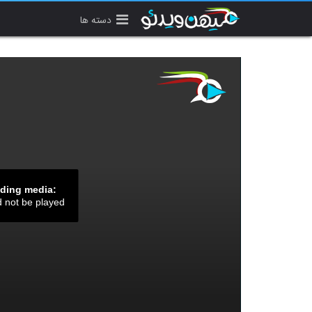
دسته ها
ading media:
d not be played