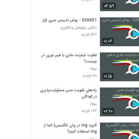
026025 - ارائه موثر (13)
۰۴:۵۹
۳۷۹ بازدید
026001 - روش تدریس سری اول
026026 - Developing the 4 C's through
دانش، پژوهش و فناوری
PBL
۵۸۱ بازدید
۳۲۳ بازدید
۰۱:۰۶
026027 - Teaching Methods for
تفاوت اینترنت عادی با فیبر نوری در
Inspiring the Students of the Future
چیست؟
۲۸۳ بازدید
میلاد
۰۱:۱۵
۲۱۰ بازدید
026028 - Andragogy: 1.The Adult
Learner
۲۳۹ بازدید
راه‌های تقویت حس مسئولیت‌پذیری
در کودکان
026029 - Andragogy:
میلاد
2.Characteristics of the Adult
۰۲:۲۰
۱۸۶ بازدید
Learner
۲۵۵ بازدید
کاربرد ing در زبان انگلیسی| کجا از
026030 - Andragogy: 3.Strategies for
ing استفاده کنیم؟
Instruction
میلاد
۳۱۱ بازدید