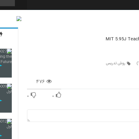
9
MIT 5.95J Teach
10
روش تدریس
11
۴۷۶
۰
۰
12
13