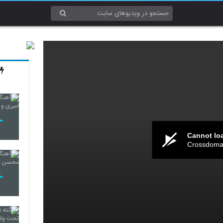
Cannot lo
Crossdomai