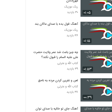
مهرزادگان
ربک موزیک
۰۱:۰۵
۳۰ بازدید
آهنگ قول بده با صدای ماکان بند
ربک موزیک
۳۶ بازدید
۰۱:۱۵
چه چیز باعث شد عمر ولایت حضرت
علی علیه السام را قبول نکند؟
کتاب الله و عترتی
۰۱:۵۳
۳۹ بازدید
لعن و نفرين کردن مرده به ناحق
کتاب الله و عترتی
۳۸ بازدید
۰۰:۳۹
آهنگ جای تو خالیه با صدای نوان