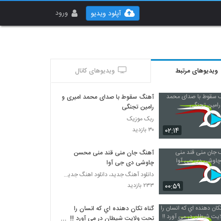
ورود
آپلود ویدیو
ویدیوهای مرتبط
ویدیوهای کانال
آهنگ سقوط با صدای محمد امیری و
رامین تجنگی
ربک موزیک
۰۲:۱۴
۳۰ بازدید
آهنگ جان منی قند منی محسن
چاوشی دی جی آوا
دانلود آهنگ جدید، دانلود اهنگ جدید ایرانی
۰۰:۵۹
۲۳۳ بازدید
گناه تکان دهنده اي که انسان را
تحت ولايت شيطان در مي آورد !!