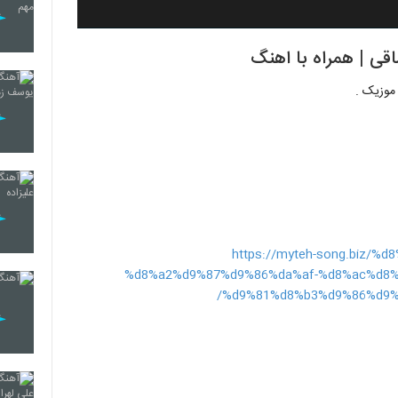
قی | همراه با اهنگ
موزیک .
https://myteh-song.biz/
%d8%a2%d9%87%d9%86%da%af-%d8%ac%d8%
%d9%81%d8%b3%d9%86%d9%