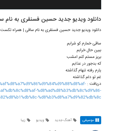
دانلود ویدیو جدید حسین فسنقری به نام سا
دانلود ویدیو جدید حسین فسنقری به نام ساقی | همراه تکست 
ساقی خمارم کو شرابم
ببین حال خرابم
بریز مستم کنم امشب
که بدجور در عذابم
یارم رفته تنهام گذاشته
غم تو دلم گذاشته
دریافت :
%d8%af%d8%a7%d9%86%d9%84%d9%88%d8%af-
af%db%8c%d8%af-%d8%ad%d8%b3%db%8c%d9%86-
82%d8%b1%db%8c-%d8%b3%d8%a7%d9%82%db%8c/
موسیقی
آهنگ جدید
ویدیو
زیبا