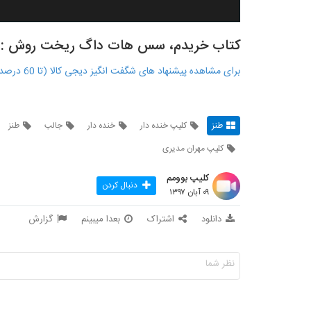
کتاب خریدم، سس هات داگ ریخت روش :||
برای مشاهده پیشنهاد های شگفت انگیز دیجی کالا (تا 60 درصد تخفیف) کلیک کنید
طنز
کلیپ خنده دار
خنده دار
جالب
طنز
کلیپ مهران مدیری
کلیپ بوومم
دنبال کردن
۰۹ آبان ۱۳۹۷
دانلود
اشتراک
بعدا میبینم
گزارش