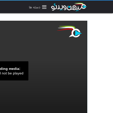
دسته ها
ading media:
d not be played