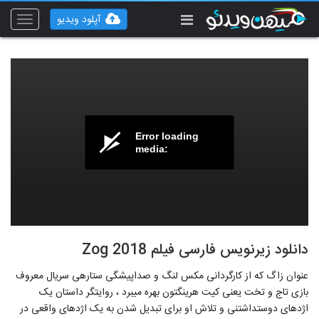
آپلود ویدیو
Toggle
vigation
Error loading
media:
دانلود زیرنویس فارسی فیلم Zog 2018
عنوان زاگ که از کارگردانی مکس لنگ و صداپیشگی ستاره‎ی سریال معروف
بازی تاج و تخت یعنی کیت هرینگتون بهره می‎برد ، روایتگر داستان یک
اژدهای دوست‎داشتنی و تلاش او برای تبدیل شدن به یک اژدهای واقعی در