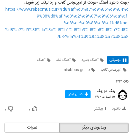
جهت دانلود آهنگ خودت از امیرعباس گلاب وارد لینک زیر شوید:
https://www.rebecmusic.ir/%d8%af%d8%a7%d9%86%d9%84%d
9%88%d8%af-%d8%a2%d9%87%d9%86%da%af-
%d8%ae%d9%88%d8%af%d8%aa-
%d8%a7%d9%85%db%8c%d8%b1%d8%b9%d8%a8%d8%a7%d8%
b3-%da%af%d9%84%d8%a7%d8%a8/
موسیقی
آهنگ جدید
آهنگ شاد
آهنگ
امیرعباس گلاب
amirabbas golab
۳۳
ربک موزیک
دنبال کردن
۱۵ اسفند ۱۴۰۲
دانلود
بیشتر
۰
۰
ویدیوهای دیگر
نظرات