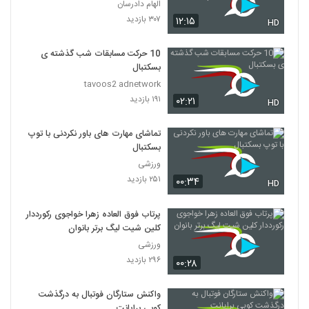
Episode 38 short cut
الهام دادرسان
۳۰۷ بازدید
۱۲:۱۵
HD
10 حرکت مسابقات شب گذشته ی
بسکتبال
tavoos2 adnetwork
۱۹۱ بازدید
۰۲:۲۱
HD
تماشای مهارت های باور نکردنی با توپ
بسکتبال
ورزشی
۲۵۱ بازدید
۰۰:۳۴
HD
پرتاب فوق‌ العاده زهرا خواجوی رکورددار
کلین شیت لیگ برتر بانوان
ورزشی
۲۹۶ بازدید
۰۰:۲۸
واکنش ستارگان فوتبال به درگذشت
کوبی برایانت