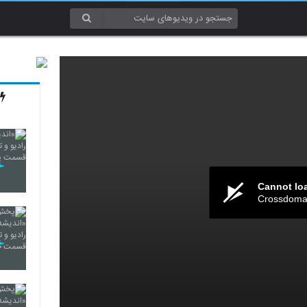
Cannot lo
Crossdomai