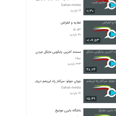
مرکزی چین - قسمت سوم
Gahan media
۱۱:۳۰
۱۹ بازدید
تغذیه و انقراض
حق پو
۳۰ بازدید
۰۱:۰۹:۵۳
مستند آخرین پایکوبی مایکل جردن
میلاد
۲۲۳ بازدید
۴۸:۲۴
چوان جوئو؛ سرآغاز راه ابریشم دریایی
Gahan media
۱۷ بازدید
۲۵:۴۹
باشگاه بایرن مونیخ