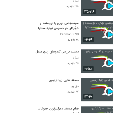
میلاد
۱۷۸ بازدید
۳۵:۳۶
سیدمرتضی نوری با نویسنده و
کارگردان در خصوص تولید محتوا
استراتژیک گفتگو کرد
Iranman0090
۰۴:۴۹
۲۸ بازدید
مستند بررسی کندوهای زنبور عسل
میلاد
۱۹۱ بازدید
۰۱:۵۸
صحنه هایی زیبا از زمین
حق پو
۲۷ بازدید
۱۳:۴۰
فیلم مستند «مرگبارترین حیوانات