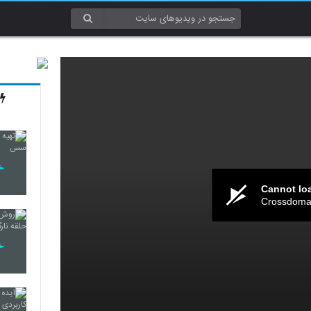
Cannot lo
Crossdomai