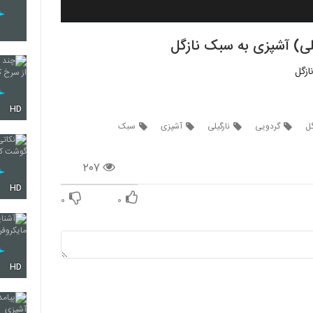
یلی) آشپزی به سبک نازگل
ازگل
HD
گل
گردویی
نارگیلی
آشپزی
سبک
۲۰۷
HD
۰
۰
HD