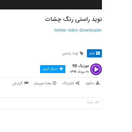
نوید راستی رنگ چشات
twitter video downloader
فیلم
نوید راستی
موزیک 98
دنبال کردن
۲۰ مرداد ۱۳۹۷
دانلود
اشتراک
بعدا میبینم
گزارش