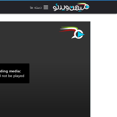
دسته ها
ading media:
d not be played