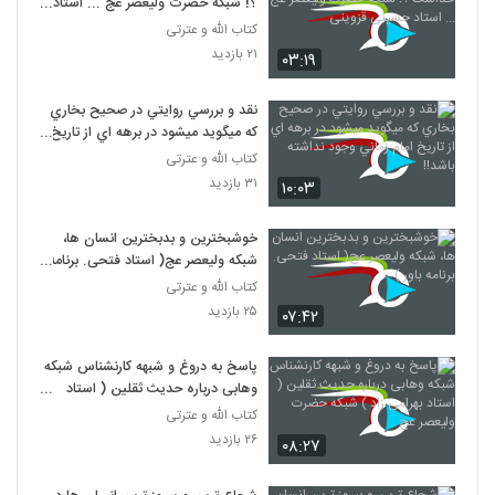
؟! شبکه حضرت ولیعصر عج ... استاد
حسینی قزوینی
کتاب الله و عترتی
۲۱ بازدید
۰۳:۱۹
نقد و بررسي روايتي در صحيح بخاري
که ميگويد ميشود در برهه اي از تاريخ
امام زماني وجود نداشته باشد!!
کتاب الله و عترتی
۳۱ بازدید
۱۰:۰۳
خوشبخترین و بدبخترین انسان ها،
شبکه ولیعصر عج( استاد فتحی. برنامه
باور )
کتاب الله و عترتی
۲۵ بازدید
۰۷:۴۲
پاسخ به دروغ و شبهه کارنشناس شبکه
وهابی درباره حدیث ثقلین ( استاد
بهرامی زاد ) شبکه حضرت ولیعصر عج
کتاب الله و عترتی
۲۶ بازدید
۰۸:۲۷