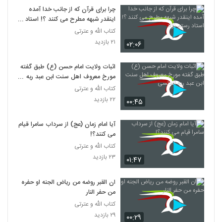
چرا برای قرآن که از جانب خدا آمده
اینقدر شبهه مطرح می کنند ؟! استاد
رستم نژاد
کتاب الله و عترتی
۲۱ بازدید
۰۲:۰۶
اثبات ولایت امام حسن (ع) طبق گفته
مورخ معروف اهل سنت ابن عبد ربه
اندلسی
کتاب الله و عترتی
۲۲ بازدید
۰۰:۴۵
آیا امام زمان (عج) از سرداب سامرا قیام
می کنند؟!
کتاب الله و عترتی
۲۳ بازدید
۰۱:۴۷
ان القبر روضه من ریاض الجنه او حفره
من حفر النار
کتاب الله و عترتی
۲۹ بازدید
۰۰:۲۹