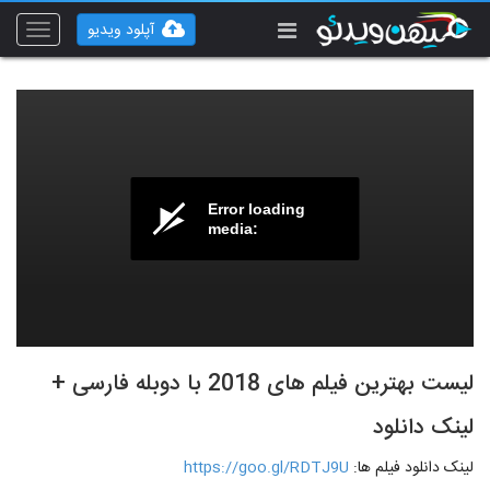
آپلود ویدیو
Toggle
vigation
Error loading
media:
لیست بهترین فیلم های 2018 با دوبله فارسی +
لینک دانلود
لینک دانلود فیلم ها:
https://goo.gl/RDTJ9U