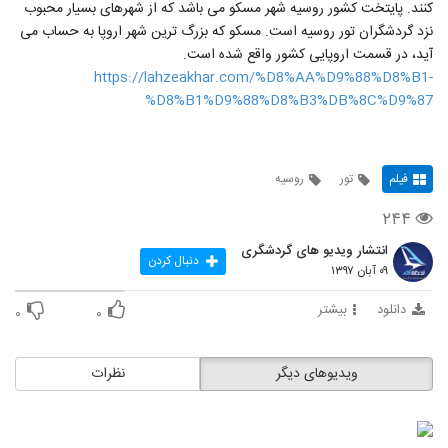
کنند. پایتخت کشور روسیه شهر مسکو می باشد که از شهرهای بسیار محبوب
نزد گردشگران تور روسیه است. مسکو که بزرگ ترین شهر اروپا به حساب می
آید، در قسمت اروپایی کشور واقع شده است.
https://lahzeakhar.com/%D8%AA%D9%88%D8%B1-
%D8%B1%D9%88%D8%B3%DB%8C%D9%87
فیلم
تور
روسیه
۲۴۴
انتشار ویدیو های گردشگری
دنبال کردن
۰۹ آبان ۱۳۹۷
دانلود
بیشتر
۰
۰
ویدیوهای دیگر
نظرات