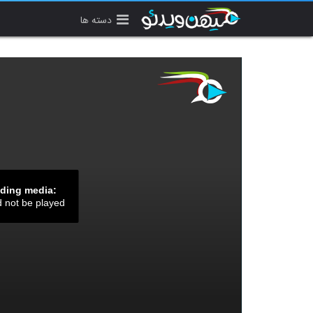
دسته ها
ading media:
d not be played