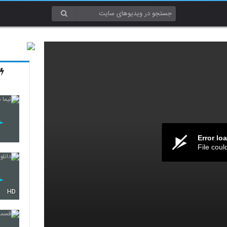
Error lo
File coul
HD