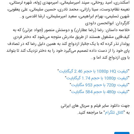
اسکندری، امید روحانی، سپند امیرسلیمانی، امیرمهدی ژوله، شهره لرستانی،
نعیمه نظام‌دوست، سینا رازانی، محمد نادری، حسین سلیمانی، علی یعقوبی،
شهین تسلیمی، بهرام ابراهیمی، سعید امیرسلیمانی، ارشا اقدسی و…
کارگردان: ابوالحسن داودی
خلاصه داستان: رضا (رضا عطاران) و دوستش منصور (جواد عزتی) که به
کیف‌قاپی مشغول هستند از طریق مادرش متوجه می‌شود که دختر فردی
پولدار نذر کرده که با یک جانباز ازدواج کند به همین دلیل رضا که در تصادف
پای خود را از دست داده تصمیم می‌گیرد خود را به دختر نزدیک کند تا بتواند
با وی ازدواج کند اما و…
"
کيفيت 1080p HQ با حجم 2.46 گیگابايت
"
"
کيفيت 1080p با حجم 1.74 گیگابايت
"
"
کيفيت 720p با حجم 953 مگابايت
"
"
کيفيت 480p با حجم 584 مگابايت
"
جهت دانلود سایر فیلم و سریال های ایرانی
به "
کانال تلگرام
" ما مراجعه کنید.