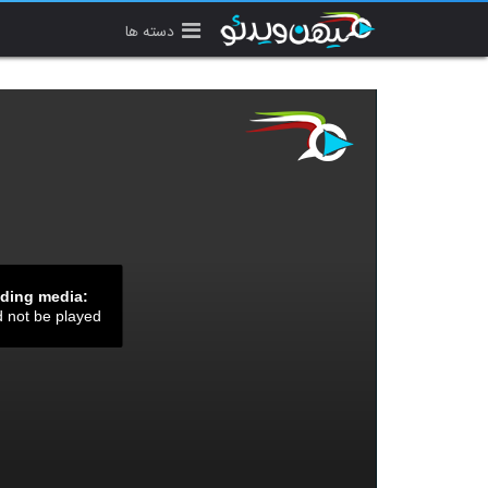
دسته ها
ading media:
d not be played