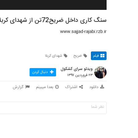
سنگ کاری داخل ضریح72تن از شهدای کربلا(شروع عملیات)
www.sajjad-rajabi.rzb.ir
فیلم
ضریح
شهدای کربلا
ویدئو سرای کشکول
دنبال کردن
۲۳ فروردین ۱۳۹۷
دانلود
اشتراک
بعدا میبینم
گزارش