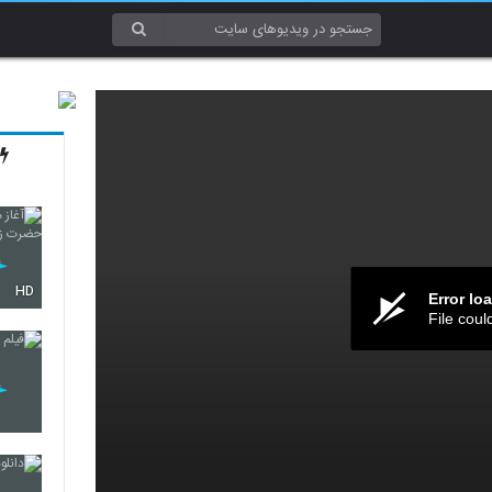
HD
Error lo
File coul