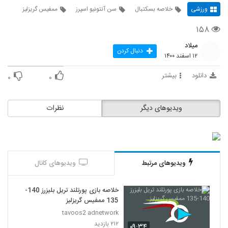
ورزشی
خلاصه بسکتبال
سن آنتونیو اسپرز
ممفیس گریزلیز
۱۵۸
میلاد
دنبال کردن
۱۲ اسفند ۱۴۰۰
دانلود
بیشتر
۰
۰
ویدیوهای دیگر
نظرات
ویدیوهای مرتبط
ویدیوهای کانال
خلاصه بازی پورتلند تریل بلیزرز 140-
135 ممفیس گریزلیز
tavoos2 adnetwork
۲۱۲ بازدید
۰۹:۳۴