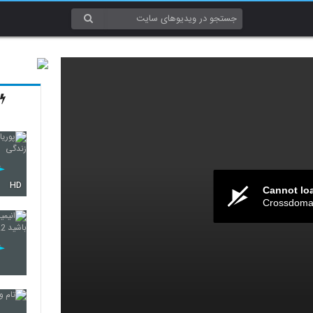
HD
Cannot lo
Crossdomai