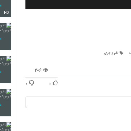
HD
د
تام و جری
۲۰۶
۰
۰