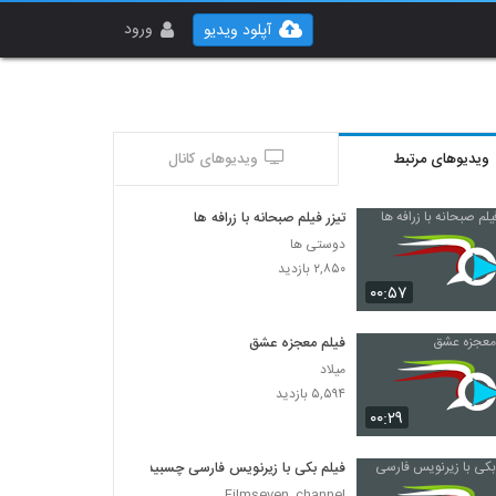
ورود
آپلود ویدیو
ویدیوهای مرتبط
ویدیوهای کانال
تیزر فیلم صبحانه با زرافه ها
دوستی ها
۲,۸۵۰ بازدید
۰۰:۵۷
فیلم معجزه عشق
میلاد
۵,۵۹۴ بازدید
۰۰:۲۹
فیلم بکی با زیرنویس فارسی چسبیده
Filmseven_channel