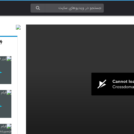
Cannot lo
Crossdomai