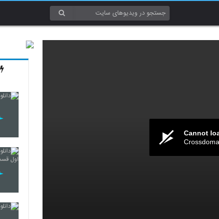
Cannot lo
Crossdomai