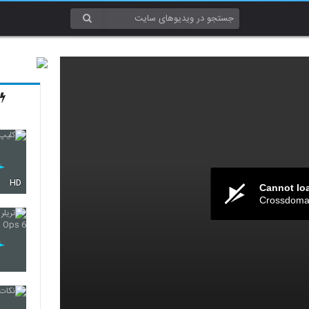
HD
Cannot lo
Crossdomai