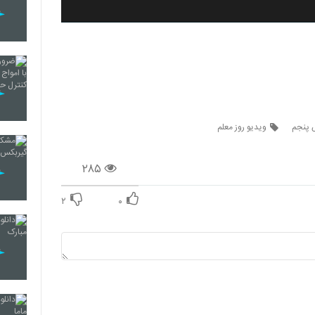
س پنجم
ویدیو روز معلم
۲۸۵
۲
۰