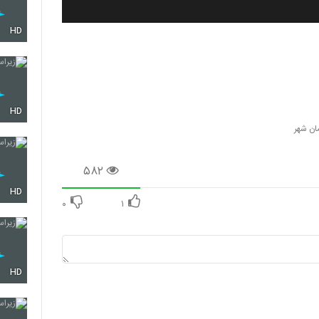
HD
HD
مان شهر
۵۸۲
HD
۰
۱
HD