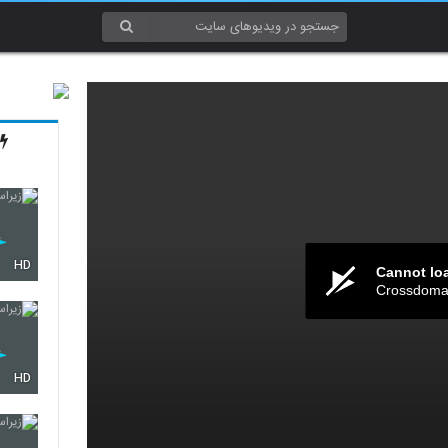
HD
Cannot lo
Crossdomai
HD