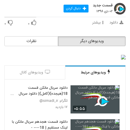
قسمت جدید
دنبال کردن
۰۲ دی ۱۳۹۸
دانلود
بیشتر
۰
۰
ویدیوهای دیگر
نظرات
ویدیوهای مرتبط
ویدیوهای کانال
دانلود سریال مانکن قسمت
18(هیجده)(کامل)| دانلود سریال
مانکن قسمت هجدهم- --
تلگرام: simadl_ir@
۱۷ بازدید
۰۵:۵۵
دانلود قسمت هجدهم سریال مانکن با
لینک مستقیم | 18---- -