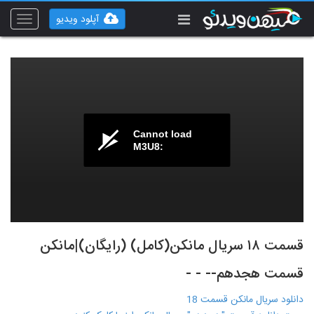
آپلود ویدیو
Toggle
vigation
Cannot load
M3U8:
قسمت ۱۸ سریال مانکن(کامل) (رایگان)|مانکن
قسمت هجدهم-- - -
دانلود سریال مانکن قسمت 18