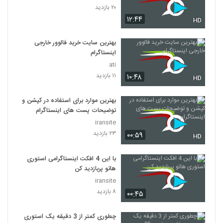
۲۰ بازدید
۱۲:۴۴
HD
بهترین سایت خرید فالوور خارجی
اینستاگرام
ati
۱۱ بازدید
۱۰:۴۸
HD
بهترین موارد برای استفاده در کپشن و
توضیحات پست های اینستاگرام
iransite
۲۳ بازدید
۰۰:۵۹
HD
با این 4 افکت اینستاگرامی استوری
هاتو پربازدید کن
iransite
۸ بازدید
۰۰:۴۵
چطوری کمتر از 3 دقیقه یک استوری