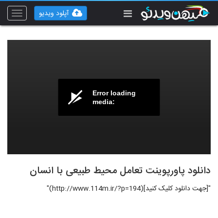
آپلود ویدیو
Toggle
vigation
Error loading
media:
دانلود پاورپوینت تعامل محیط طبیعی با انسان
"[جهت دانلود کلیک کنید](http://www.114m.ir/?p=194)"