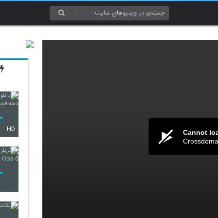
HD
Cannot lo
Crossdomai