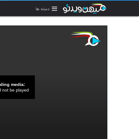
دسته ها
ading media:
d not be played