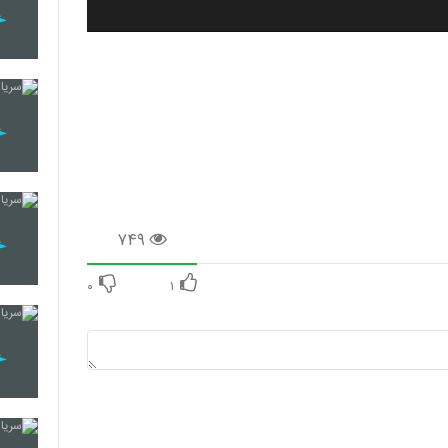
۷۴۹
۰
۱