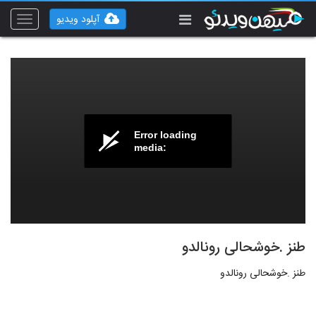
آپلود ویدیو
Toggle
vigation
Error loading
media:
طنز .خوشحالی رونالدو
طنز .خوشحالی رونالدو