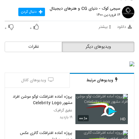
31
سیجی کوک - دنیای CG و هنرهای دیجیتال
دنبال کردن
۱۴ فروردین ۱۴۰۰
آموزش مدلسازی سطح سخت در 3ds Max
۲۰۶ بازدید
دانلود
بیشتر
۰
۰
32
آموزش ساخت جلوه های ویژه در Cinema
ویدیوهای دیگر
نظرات
4D
33
۲۱۱ بازدید
آموزش انیمیت صحنه مبارزه در Maya
۱۸۵ بازدید
34
ویدیوهای مرتبط
ویدیوهای کانال
آموزش موتور بازی سازی Stingray
پروژه آماده افترافکت لوگو موشن افراد
۱۸۴ بازدید
35
مشهور Celebrity Logo
عقیق گرافیک
آموزش مدلسازی و رندرینگ ماسک ایمنی در
۱۹ بازدید
۰۰:۱۰
HD
ZBrush و KeyShot
36
۱۸۷ بازدید
پروژه آماده افترافکت گالری عکس