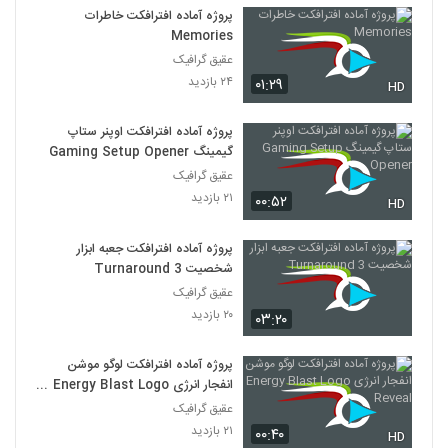
موجود دریایی
48
پروژه آماده افترافکت خاطرات
۱۸۲ بازدید
Memories
عقیق گرافیک
آموزش ریگ کاراکتر در مایا
۲۴ بازدید
۰۱:۲۹
۱۹۹ بازدید
HD
49
پروژه آماده افترافکت اوپنر ستاپ
آموزش ایجاد آتش و انفجار در هودینی
گیمینگ Gaming Setup Opener
۲۱۴ بازدید
50
عقیق گرافیک
۲۱ بازدید
۰۰:۵۲
HD
آموزش انجین مکسول رندر – Maxwell
Render
پروژه آماده افترافکت جعبه ابزار
51
۱۹۷ بازدید
شخصیت Turnaround 3
عقیق گرافیک
آموزش اسکالپ کاراکتر در ZBrush
۲۰ بازدید
۰۳:۲۰
۲۰۷ بازدید
52
پروژه آماده افترافکت لوگو موشن
آموزش ایجاد Game Assets در تری دی
انفجار انرژی Energy Blast Logo
مکس و زیبراش
Reveal
عقیق گرافیک
53
۱۹۹ بازدید
۲۱ بازدید
۰۰:۴۰
HD