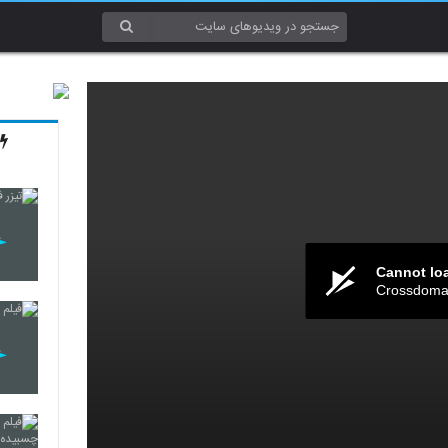
Cannot lo
Crossdomai