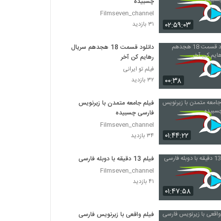
چسبیده
Filmseven_channel
۰۲:۵۹:۰۳
۳۱ بازدید
دانلود قسمت 18 هجدهم سریال
رهایم کن آخر
فیلم تو ایرانی
۰۰:۳۸
۳۲ بازدید
فیلم جامعه متمدن با زیرنویس
فارسی چسبیده
Filmseven_channel
۰۱:۴۴:۲۲
۳۴ بازدید
فیلم 13 دقیقه با دوبله فارسی
Filmseven_channel
۴۱ بازدید
۰۱:۴۷:۵۸
فیلم واقعی با زیرنویس فارسی