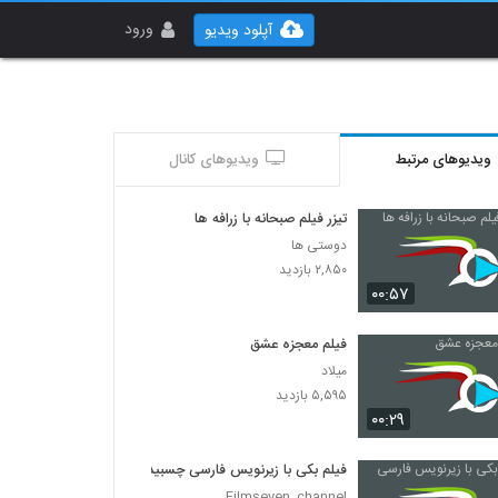
ورود
آپلود ویدیو
ویدیوهای مرتبط
ویدیوهای کانال
تیزر فیلم صبحانه با زرافه ها
دوستی ها
۲,۸۵۰ بازدید
۰۰:۵۷
فیلم معجزه عشق
میلاد
۵,۵۹۵ بازدید
۰۰:۲۹
فیلم بکی با زیرنویس فارسی چسبیده
Filmseven_channel