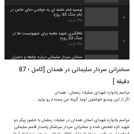
توصیه امام خامنه ای به خواندن دعای خاص در
ایام جنگ 33 روزه
6
۳۹۸ بازدید
غافلگیری شهید مغنیه برای صهیونیست ها در
جنگ 33 روزه
7
۴۸۸ بازدید
سخنان سردار سلیمانی درباره جامعه و دختران
ایرانی
8
سخنرانی سردار سلیمانی در همدان [کامل ؛ 87
۵۸۳ بازدید
دقیقه ]
فیلم از لحظه اهدای حکم خادمی امام رضا (ع)
به سردار سلیمانی
9
۷۴۴ بازدید
مراسم یادواره شهدای عملیات رمضان - همدان
اگر از این ویدیو خوشتون اومد گزینه می پسندم رو بزنید ...
مراسم یادواره شهدای استان همدان در عملیات رمضان با حضور پیکر دو
شهید تازه تفحص شده و سخنرانی سردار سرلشکر پاسدار قاسم سلیمانی