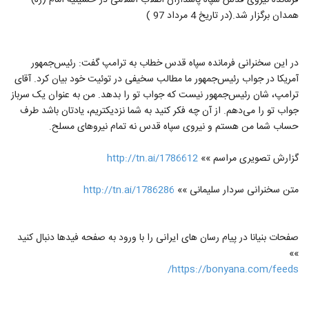
فرمانده نیروی قدس سپاه پاسداران انقلاب اسلامی در حسینیه امام (ره)
همدان برگزار شد.(در تاریخ 4 مرداد 97 )
در این سخنرانی فرمانده سپاه قدس خطاب به ترامپ گفت: رئیس‌جمهور
آمریکا در جواب رئیس‌جمهور ما مطالب سخیفی در توئیت خود بیان کرد. آقای
ترامپ، شان رئیس‌جمهور نیست که جواب تو را بدهد. من به عنوان یک سرباز
جواب تو را می‌دهم. از آن چه فکر کنید به شما نزدیکتریم، یادتان باشد طرف
حساب شما من هستم و نیروی سپاه قدس نه تمام نیرو‌های مسلح.
گزارش تصویری مراسم »»
http://tn.ai/1786612
متن سخنرانی سردار سلیمانی »»
http://tn.ai/1786286
صفحات بنیانا در پیام رسان های ایرانی را با ورود به صفحه فیدها دنبال کنید
»»
https://bonyana.com/feeds/