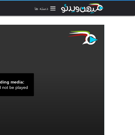
دسته ها
ading media:
d not be played