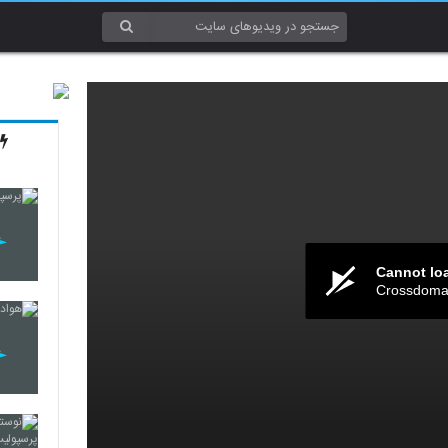
Cannot lo
Crossdomai