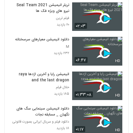
تریلر انیمیشن Seal Team 2021
نیرو های ویژه فک ها
فیلم ترین
۲۰ بازدید
۰۲:۰۳
دانلود انیمیشن معیارهای سرسختانه
M
۲۳۲ بازدید
۰۶:۴۷
HD
انیمیشن رایا و آخرین اژدها raya
and the last dragon
حلال فیلم
۱۸۵ بازدید
۰۱:۳۳:۰۸
HD
دانلود انیمیشن سینمایی سگ های
نگهبان _ مسابقه نجات
دانلود فیلم و سریال ایرانی بصورت قانونی
۱۸ بازدید
۰۱:۱۷
HD