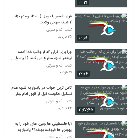
۰۲:۲۱
فرق تفسیر با تاویل ( استاد رستم نژاد
) شبکه جهانی ولایت
کتاب الله و عترتی
۲۵ بازدید
۰۲:۰۹
چرا برای قرآن که از جانب خدا آمده
اینقدر شبهه مطرح می کنند ؟! پاسخ
استاد رستم نژاد ( شبکه جهانی ولایت )
کتاب الله و عترتی
۱۹ بازدید
۰۲:۰۶
کامل ترین جواب در پاسخ به شبهه عدم
تشکیل حکومت قبل از ظهور امام زمان
عج ( بنی العباس دوم . روایات احلاس
کتاب الله و عترتی
. تشکیل حکومت معصومین
۲۴ بازدید
۰۱:۱۷:۴۵
آیا فلسطینی ها زمین های خود را به
یهودی ها فروخته بودند؟! پاسخ به
شبهه
کتاب الله و عترتی